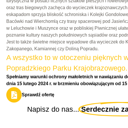
turystyczna w postaci licznych szlaków pieszych i rowerowy
oraz tras biegowych zachęca do wycieczek krajoznawczych.
eskapadom sprzyja bliskość schroniska i Kolejki Gondolowe
Bacówki nad Wierchomlą czy trasy spacerowej pod Jasieńcz
w Leluchowie i Muszynce oraz w pobliskiej Piwnicznej ułatw
poznanie kultury naszych południowych sąsiadów oraz podn
Jest to także świetne miejsce wypadowe dla wycieczek do K
Zakopanego, Kamiannej czy Doliną Popradu.
A wszystko to w otoczeniu pięknych 
Popradzkiego Parku Krajobrazowego.
Spełniamy warunki ochrony małoletnich w nawiązaniu do
dnia 15 lutego 2024 r. w brzmieniu obowiązującym od 15 
Sprawdź ofertę
Napisz do nas...
Serdecznie z