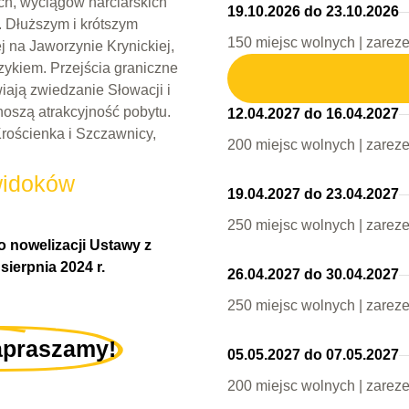
ch, wyciągów narciarskich
19.10.2026 do 23.10.2026
 Dłuższym i krótszym
150 miejsc wolnych | zarez
j na Jaworzynie Krynickiej,
ykiem. Przejścia graniczne
iają zwiedzanie Słowacji i
oszą atrakcyjność pobytu.
12.04.2027 do 16.04.2027
rościenka i Szczawnicy,
200 miejsc wolnych | zarez
widoków
19.04.2027 do 23.04.2027
250 miejsc wolnych | zarez
 nowelizacji Ustawy z
sierpnia 2024 r.
26.04.2027 do 30.04.2027
250 miejsc wolnych | zarez
apraszamy!
05.05.2027 do 07.05.2027
200 miejsc wolnych | zarez