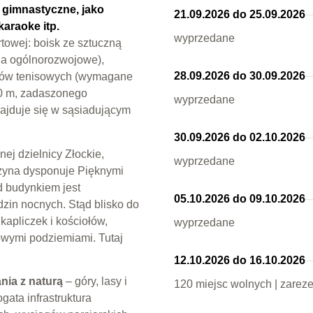
e gimnastyczne, jako
21.09.2026 do 25.09.2026
araoke itp.
wyprzedane
rtowej: boisk ze sztuczną
cia ogólnorozwojowe),
28.09.2026 do 30.09.2026
ortów tenisowych (wymagane
00 m, zadaszonego
wyprzedane
najduje się w sąsiadującym
30.09.2026 do 02.10.2026
nej dzielnicy Złockie,
wyprzedane
zyna dysponuje Pięknymi
d budynkiem jest
05.10.2026 do 09.10.2026
dzin nocnych. Stąd blisko do
kapliczek i kościołów,
wyprzedane
owymi podziemiami. Tutaj
12.10.2026 do 16.10.2026
nia z naturą
– góry, lasy i
120 miejsc wolnych | zarez
ogata infrastruktura