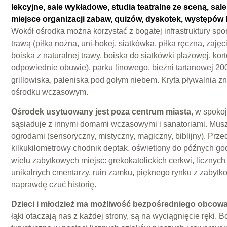
lekcyjne, sale wykładowe, studia teatralne ze sceną, sal
miejsce organizacji zabaw, quizów, dyskotek, występów k
Wokół ośrodka można korzystać z bogatej infrastruktury spo
trawą (piłka nożna, uni-hokej, siatkówka, piłka ręczna, zaję
boiska z naturalnej trawy, boiska do siatkówki plażowej, k
odpowiednie obuwie), parku linowego, bieżni tartanowej 2
grillowiska, paleniska pod gołym niebem. Kryta pływalnia z
ośrodku wczasowym.
Ośrodek usytuowany jest poza centrum miasta
, w spokoj
sąsiaduje z innymi domami wczasowymi i sanatoriami. Mus
ogrodami (sensoryczny, mistyczny, magiczny, biblijny). Prze
kilkukilometrowy chodnik deptak, oświetlony do późnych go
wielu zabytkowych miejsc: grekokatolickich cerkwi, licznych 
unikalnych cmentarzy, ruin zamku, pięknego rynku z zabytk
naprawdę czuć historię.
Dzieci i młodzież ma możliwość bezpośredniego obcowa
łąki otaczają nas z każdej strony, są na wyciągnięcie ręki. B