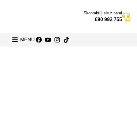
Skontaktuj się z nami
690 992 755
MENU
eń 6
Dzień 7
Dzień 8