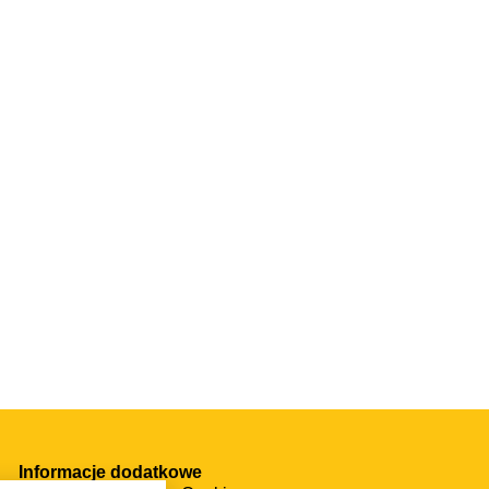
acz
Zobacz
Zobacz
Zo
erię
Galerię
Galerię
Gal
Informacje dodatkowe